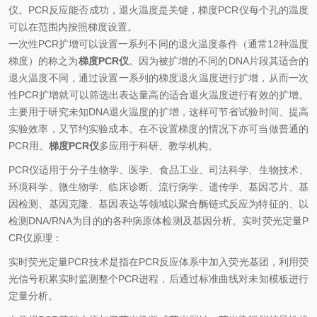
仪。PCR反应能否成功，退火温度是关键，梯度PCR仪每个孔的温度
可以在范围内按照梯度设置。
一次性PCR扩增可以设置一系列不同的退火温度条件（通常12种温度
梯度）的称之为
梯度PCR仪
。因为被扩增的不同的DNA片段其适合的
退火温度不同，通过设置一系列的梯度退火温度进行扩增，从而一次
性PCR扩增就可以筛选出表达量高的适合退火温度进行有效的扩增。
主要用于研究未知DNA退火温度的扩增，这样可节省试验时间、提高
实验效率，又节约实验成本。在不设置梯度的情况下亦可当做普通的
PCR用。
梯度PCR仪
多应用于科研、教学机构。
PCR仪适用于分子生物学、医学、食品工业、司法科学、生物技术、
环境科学、微生物学、临床诊断、流行病学、遗传学、基因芯片、基
因检测、基因克隆、基因表达等领域以聚合酶链式反应为特征的、以
检测DNA/RNA为目的的各种病原体检测及基因分析。实时荧光定量P
CR仪原理：
实时荧光定量PCR技术是指在PCR反应体系中加入荧光基团，利用荧
光信号积累实时监测整个PCR进程，后通过标准曲线对未知模板进行
定量分析。