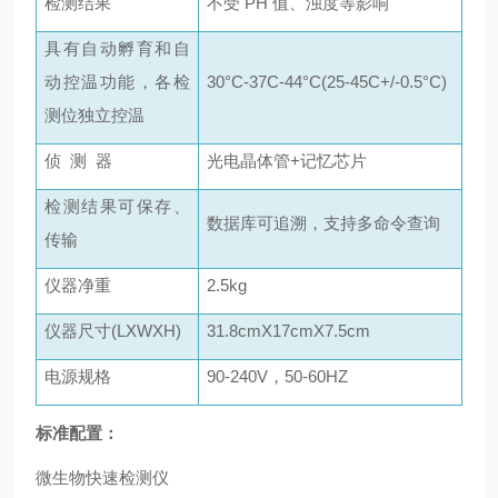
检测结果
不受 PH 值、浊度等影响
具有自动孵育和自
动控温功能，各检
30°C-37C-44°C(25-45C+/-0.5°C)
测位独立控温
侦 测 器
光电晶体管+记忆芯片
检测结果可保存、
数据库可追溯，支持多命令查询
传输
仪器净重
2.5kg
仪器尺寸(LXWXH)
31.8cmX17cmX7.5cm
电源规格
90-240V，50-60HZ
标准配置：
微生物快速检测仪