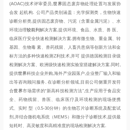
(AOAC)技术评审委员,
世界
固态废弃物处理处置与发展协
会发 起机构. 公司产品类别涵盖：光学探测类，生物快速
诊断分析类,提供固态废弃物、污泥（含重金属污泥）、水
环境治理
较前列
解决方案,提供环境、食品、水质、兽 医、
临床医疗安全快速检测解决方案.拥有微生物、重金属、转
基因、生物毒 素、兽药残留、人畜共患病等创新方法和金
标方法的多种快速检测Z利技术,并可 提供德国检测目录级
检测解决方案、欧洲级快速检测实验室搭建解决方案.同时,
提供
世界
科技企业并购,海外产业园落户,企业整厂输入和输
出等咨询顾问服务. 在诊断分析领域,目前公司侧重开发符
合
世界
市场需求的“新高科技检测方法",生产应用于食品安
全、药物残留、兽医、临床医疗及环境检测的现场便携
式、实时 型（0.5-30分钟）的生物芯片诊断系统及配套试
剂,并结合微机电系统（MEMS）和微分子诊断技术,提供最
短耗时、高灵敏度和高精准度的现场检测解决方案.