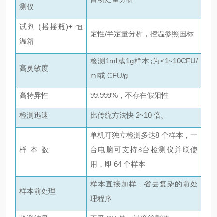
测仪
试剂 (摇摇瓶)+ 恒
定性/半定量分析，控温参照国标
温箱
检测1ml或1g样本;为<1~10CFU/
高灵敏度
ml或 CFU/g
高特异性
99.999%，不存在假阳性
检测迅速
比传统方法快 2~10 倍。
单机可独立检测多达8 个样本，一
样 本 数
台电脑可支持8台检测仪并联使
用，即 64 个样本
样本直接加样，省去复杂的前处
样本前处理
理程序