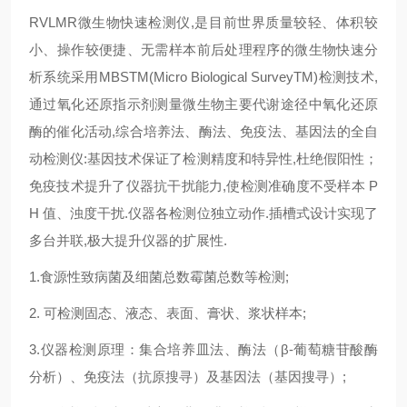
RVLMR微生物快速检测仪,是目前世界质量较轻、体积较
小、操作较便捷、无需样本前后处理程序的微生物快速分
析系统采用MBSTM(Micro Biological SurveyTM)检测技术,
通过氧化还原指示剂测量微生物主要代谢途径中氧化还原
酶的催化活动,综合培养法、酶法、免疫法、基因法的全自
动检测仪:基因技术保证了检测精度和特异性,杜绝假阳性；
免疫技术提升了仪器抗干扰能力,使检测准确度不受样本 P
H 值、浊度干扰.仪器各检测位独立动作.插槽式设计实现了
多台并联,极大提升仪器的扩展性.
1.食源性致病菌及细菌总数霉菌总数等检测;
2. 可检测固态、液态、表面、膏状、浆状样本;
3.仪器检测原理：集合培养皿法、酶法（β-葡萄糖苷酸酶
分析）、免疫法（抗原搜寻）及基因法（基因搜寻）;