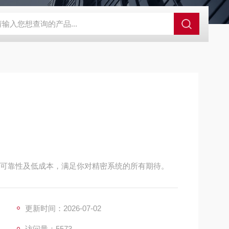
SA酶标仪
法国JRI无线监测系统
5008石油冰点测定仪
RVL
合可靠性及低成本，满足你对精密系统的所有期待。
更新时间：2026-07-02
访问量：5573