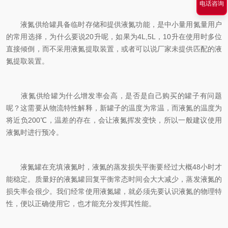
电话咨询
液氮供给罐具备临时存储和提供液氮功能，是中小量用氮量用户
的常用选择，为什么要说20升呢，如果为4L,5L，10升在使用时多位
直接倾倒，而不采用液氮提取装置，或者可以说厂家未提供匹配的液
氮提取装置。
液氮供给罐为什么增发率会高，是否是自己购买的罐子有问题
呢？这需要从物流特性解释，新罐子的温度为常温，而液氮的温度为
将近负200℃，温差的存在，会让液氮挥发变快，所以一般建议使用
液氮时进行预冷。
液氮罐在充填液氮时，液氮的蒸发损失平衡要经过大概48小时才
能稳定。质量好的液氮罐回复平衡常态时间会大大减少，蒸发液氮的
损失率会很少。我们经常使用液氮罐，就必须先要认识液氮的物理特
性，便以正确使用它，也才能充分发挥其性能。