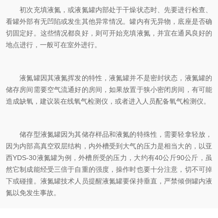
初次充填液氮，或液氮罐内部处于干燥状态时、先要进行检查、
看罐外部有无凹陷或发生其他异常情况。罐内有无异物，底座是否确
切固定好。这些情况都良好，则可开始充填液氮，并宜在通风良好的
地点进行，一般可在室外进行。
液氮罐因其液氮挥发的特性，液氮罐并不是密封状态，液氮罐的
储存房间需要空气流通好的房间，如果放置于狭小密闭房间，有可能
造成缺氧，建议装在线氧气检测仪，或者进入人员配备氧气检测仪。
储存型液氮罐因为其储存样品和液氮的特殊性，需要轻拿轻放，
因为内部高真空双层结构，内外槽受到大气的压力是相当大的，以亚
西YDS-30液氮罐为例，外槽所受的压力，大约有40公斤90公斤，虽
然它制成能经受三倍于自重的强度，操作时也要十分注意，切不可掉
下或碰撞。液氮罐技术人员提醒液氮罐要保持垂直，严禁倾倒罐内液
氮以免发生事故。