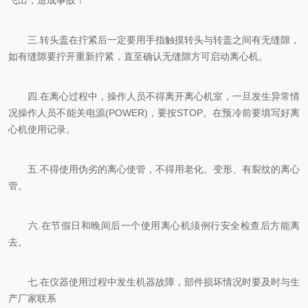
飞出，造成事故！
三.转头盖在拧紧后一定要用手指触摸转头与转盖之间有无缝隙，
如有缝隙要拧开重新拧紧，直至确认无缝隙方可启动离心机。
四.在离心过程中，操作人员不得离开离心机室，一旦发生异常情
况操作人员不能关电源(POWER)，要按STOP。在预冷前要填写好离
心机使用记录。
五.不得使用伪劣的离心使管，不得用老化、变形、有裂纹的离心
管。
六.在节假日和晚间后一个使用离心机须例行安全检查后方能离
去。
七.在仪器使用过程中发生机器故障，部件损坏情况时要及时与生
产厂家联系