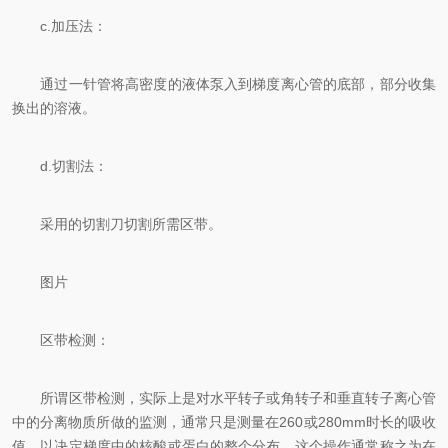
c.加压法：
通过一针管将高密度的液体泵入到梯度离心管的底部，部分收集
换出的溶液。
d.切割法：
采用的切割刀切割所需区带。
图片
区带检测：
所谓区带检测，实际上是对水平转子或角转子和垂直转子离心管
中的分离物质所做的监测，通常只是测量在260或280mm时长的吸收
值，以决定梯度中的核酸或蛋白的整个分布，这个操作通常称之为在