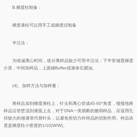
B.梯度柱制备：
梯度液柱可以用手工或梯度仪制备
半注法：
为缩减离心时间，或分离样品较少可用半注法：下半管铺置梯度
介质，中间加样品，上面铺Buffer或液体石腊油。
(4)、加样方法与加样量：
将样品加到梯度液柱上，针尖和离心管成45-60°角度，慢慢地将
样品沿管壁流到液面上去，对于DNA一类易断的脆弱样品，应该用孔
径较大的移液管代替针头，以避免剪切力对样品的切割作用。样品浓
度是梯度柱小密度的1/10(W/W)。