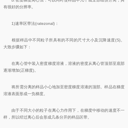
B.密度梯度离心法：可以同时使样品中几个或全部组份分离，具
有很好的分辨率。
1)速率区带法(ratezonal)：
根据样品中不同粒子所具有的不同的尺寸大小及沉降速度(S)。
大致步骤如下：
在离心管中装入密度梯度溶液，溶液的密度从离心管顶部至底部
逐渐增加(正梯度)。
将所需分离的样品小心地加至密度梯度溶液的顶部。样品在梯度
溶液表面形成一负梯度。
由于不同大小的粒子在离心力作用下，在梯度中移动的速度不一
样，所以经过离心后会形成几条分开的样品区带。