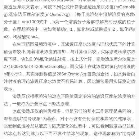
渗透压摩尔来表示，可按下列公式计算毫渗透压摩尔浓度(mOsmol/k
g):毫渗透压摩尔浓度(mOsmol/kg)=〔每千克溶剂中溶解溶质的克数/
分子量〕×n×1000式中，n为一个溶质分子溶解或解离时形成的粒子
数。在理想溶液中，例如葡萄糖n=1，氯化钠或硫酸镁n=2，氯化钙n
=3，枸橼酸钠n=4。
在生理范围及稀溶液中，其渗透压摩尔浓度与理想状态下的计算
值偏差较小;随着溶液浓度的增加，与计算值比较，实际渗透压摩尔浓
度下降。例如0.9%氯化钠注射液，按上式计算，毫渗透压摩尔浓度是
2×1000×9/58.4=308mOsmol/kg，而实际上在此浓度时氯化钠溶液的
n稍小于2，其实际测得值是286mOsmol/kg;复杂混合物，如水解蛋白
注射液的理论渗透压摩尔浓度不容易计算，因此通常采用实际测定值
表示。
渗透压仪根据溶液的冰点下降值测定溶液的渗透压摩尔浓度的方
法，一般称为折叠冰点下降法原理、
冰点渗透压仪的种类很多，但是它们的基本工作原理是共同的，
即都是以"过冷现象"为基础。对于不含有任何杂质和异物的纯净水，
当受到低温冷却从液态向固态变化的过程中，可以看到温度虽已达到
结冰点甚达到冰点以下而不发生结冰的现象。这种现象称为"过冷现