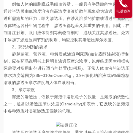
例如人体的细胞膜或毛细血管壁，一般具有半透膜的性质，溶剂
通过半透膜由低浓度溶液向高浓度溶液扩散的现象称为渗透，阻止渗
电话咨询
透所需施加的压力，即为渗透压。在涉及溶质的扩散或通过生物膜的
液体转运各种生物过程中，渗透压都起着及其重要的作用。因此，在
制备注射剂、眼用液体制剂等药物制剂时，必须关注其渗透压。处方
中添加了渗透压调节剂的制剂，均应控制其渗透压摩尔浓度。
2、药品制剂的要求
静脉输液、营养液、电解质或渗透利尿药(如甘露醇注射液)等制
剂，应在药品说明书上标明其渗透压摩尔浓度，以便临床医生根据实
际需要对所用制剂进行适当的处置(如稀释)。正常人体血液的渗透压
摩尔浓度范围为285~310mOsmol/kg，0.9%氯化钠溶液或5%葡糖糖
溶液的渗透压摩尔浓度与人体血液相当。
3、摩尔浓度
溶液的渗透压，依赖于溶液中溶质粒子的数量，是溶液的依数性
之一，通常以渗透压摩尔浓度(Osmolality)来表示，它反映的是溶液
中各种溶质对溶液渗透压贡献的总和。
渗透压仪渗透压摩尔浓度的单位，通常以每千克溶剂中溶质的毫