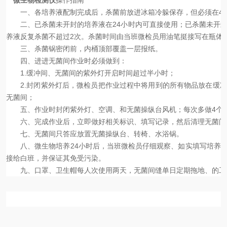
微生物检测仪
操作指南
一、各培养液配制完成后，杀菌前放进冰箱冷躲保存，但必须在48
二、已杀菌未开封的培养液在24小时内可直接使用；已杀菌未开封
养液反复杀菌不超过2次。杀菌时间由当班微检员用油笔挺接写在瓶体
三、杀菌锅密闭前，内桶顶部覆盖一层报纸。
四、进进无菌间作业时必须做到：
1.缓冲间、无菌间的紫外灯开启时间超过半小时；
2.封闭紫外灯后，微检员把作业过程中将用到的所有物品放在缓冲
无菌间；
五、作业时封闭紫外灯、空调、和无菌操纵台风机；每次多做4个样
六、完成作业后，立即做好相关标识、填写记录，然后清理无菌间。
七、无菌间只答应放置无菌操纵台、转椅、水浴锅。
八、微生物培养24小时后，当班微检员仔细观察、如实填写培养的
接给白班，并保证其免受污染。
九、口罩、卫生帽每人次使用两天，无菌间缝单日定期拖地、的工