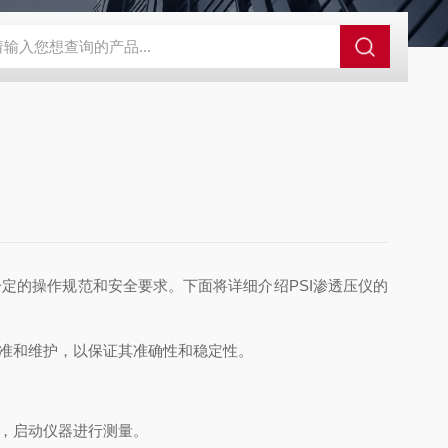
SA酶标仪
法国JRI无线监测系统
5008石油冰点测定仪
RVL
的操作规范和安全要求。下面将详细介绍PSI渗透压仪的
准和维护，以保证其准确性和稳定性。
，启动仪器进行测量。