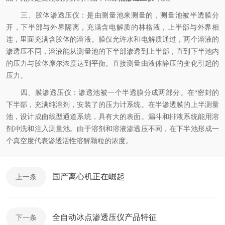
三、胶体渗透压仪：是由测量池来测量的，测量池被半透膜分
开，下半部与外界隔离，充满含电解质的林格液，上半部与外界相
连，里面充满含胶体的溶液。膜仅允许水和电解质通过，两个溶液的
渗透压不同，溶液能从测量池的下半部渗透到上半部，直到下半池内
的压力与胶体摩尔浓度达到平衡。直接测量由液体静压的变化引起的
压力。
四、膜渗透压仪：渗透池被一个半透膜分成两部分。在*密封的
下半部，充满纯溶剂，安装了的压力计系统。在半渗透膜的上半测量
池，设计成曲线型通道系统，具有大的表面。漏斗和排液系统能用溶
剂冲洗和注入测量池。由于溶剂和溶液渗透压不同，在下半池形成一
个真空度代表渗透活性溶解颗粒的浓度。
国产离心机正在崛起
上一条
全自动冰点渗透压仪产品特征
下一条