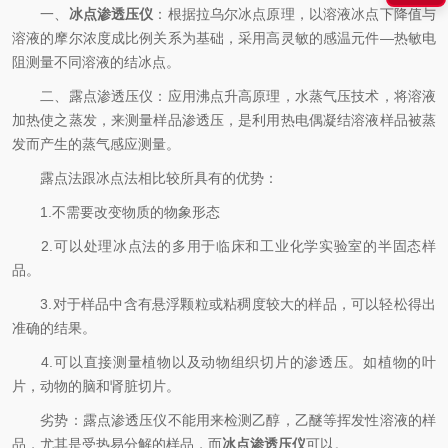
一、
冰点渗透压仪
：根据拉乌尔冰点原理，以溶液冰点下降值与
溶液的摩尔浓度成比例关系为基础，采用高灵敏的感温元件—热敏电
阻测量不同溶液的结冰点。
二、露点渗透压仪：应用沸点升高原理，水蒸气压技术，将溶液
加热使之蒸发，来测量样品渗透压，是利用热电偶凝结溶液样品被蒸
发而产生的蒸气感应测量。
露点法跟冰点法相比较所具有的优势：
1.不需要改变物质的物象形态
2.可以处理冰点法的多用于临床和工业化学实验室的半固态样
品。
3.对于样品中含有悬浮颗粒或粘稠度较大的样品，可以轻松得出
准确的结果。
4.可以直接测量植物以及动物组织切片的渗透压。如植物的叶
片，动物的脑和肾脏切片。
劣势：露点渗透压仪不能用来检测乙醇，乙醚等挥发性溶液的样
品，尤其是受热易分解的样品，而
冰点渗透压仪
可以。