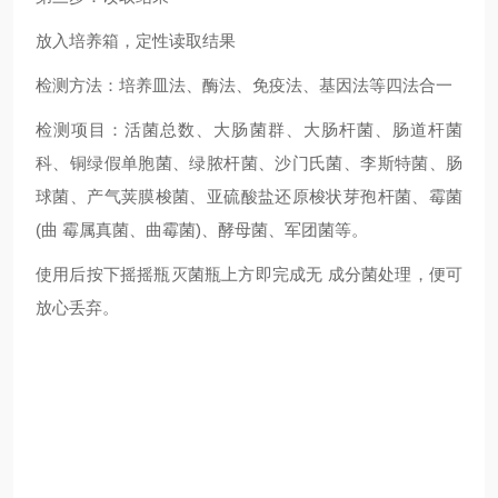
放入培养箱，定性读取结果
检测方法：培养皿法、酶法、免疫法、基因法等四法合一
检测项目：活菌总数、大肠菌群、大肠杆菌、肠道杆菌
科、铜绿假单胞菌、绿脓杆菌、沙门氏菌、李斯特菌、肠
球菌、产气荚膜梭菌、亚硫酸盐还原梭状芽孢杆菌、霉菌
(曲 霉属真菌、曲霉菌)、酵母菌、军团菌等。
使用后按下摇摇瓶灭菌瓶上方即完成无 成分菌处理，便可
放心丢弃。