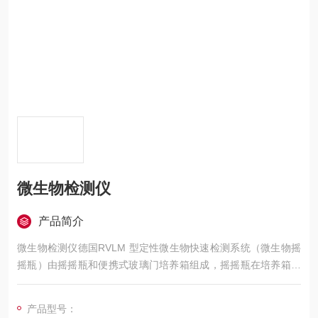
微生物检测仪
产品简介
微生物检测仪德国RVLM 型定性微生物快速检测系统（微生物摇
摇瓶）由摇摇瓶和便携式玻璃门培养箱组成，摇摇瓶在培养箱中
经过一段时间的培养后，根据通摇摇瓶颜色变化，即可通过颜色
比对卡定性分析检测结果。操作简单，无需前处理和后处理、无
产品型号：
需专业人员、无需专业实验室、只需3步就可读取结果