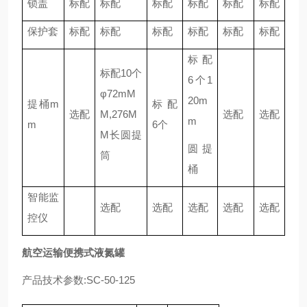
锁盖
标配
标配
标配
标配
标配
标配
保护套
标配
标配
标配
标配
标配
标配
标配
标配10个
6个1
φ72mM
20m
提桶m
标配
选配
M,276M
选配
选配
m
m
6个
M长圆提
圆提
筒
桶
智能监
选配
选配
选配
选配
选配
控仪
航空运输便携式液氮罐
产品技术参数:SC-50-125