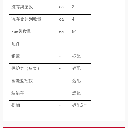
冻存架层数
ea
3
冻存盒并列数量
ea
4
xue袋数量
ea
84
配件
锁盖
-
标配
保护套（皮套）
-
标配
智能监控仪
-
选配
运输车
-
选配
提桶
-
标配6个