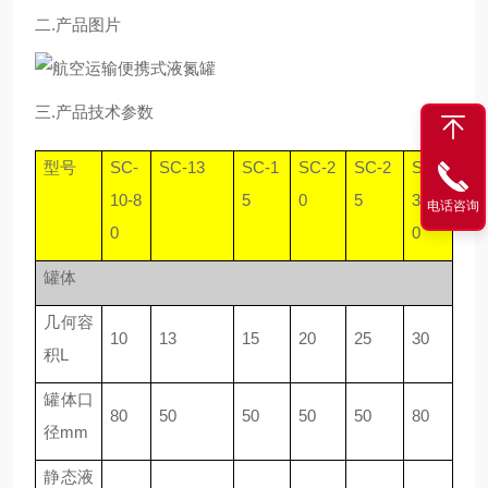
二.产品图片
三.产品技术参数
型号
SC-
SC-13
SC-1
SC-2
SC-2
SC-
10-8
5
0
5
30-8
电话咨询
0
0
罐体
几何容
10
13
15
20
25
30
积L
罐体口
80
50
50
50
50
80
径mm
静态液