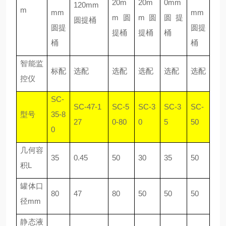
20m
20m
0mm
120mm
m
mm
mm
m圆
m圆
圆提
圆提桶
圆提
圆提
提桶
提桶
桶
桶
桶
智能监
标配
选配
选配
选配
选配
选配
控仪
SC-
SC-47-1
SC-5
SC-3
SC-3
SC-
型号
35-8
27
0-80
0
5
50
0
几何容
35
0.45
50
30
35
50
积L
罐体口
80
47
80
50
50
50
径mm
静态液