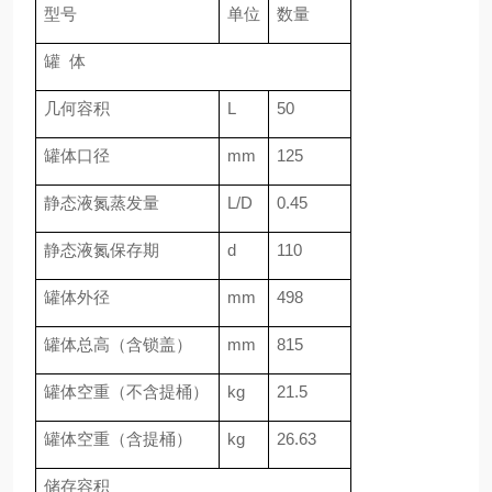
型号
单位
数量
罐 体
几何容积
L
50
罐体口径
mm
125
静态液氮蒸发量
L/D
0.45
静态液氮保存期
d
110
罐体外径
mm
498
罐体总高（含锁盖）
mm
815
罐体空重（不含提桶）
kg
21.5
罐体空重（含提桶）
kg
26.63
储存容积