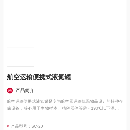
航空运输便携式液氮罐
产品简介
航空运输便携式液氮罐是专为航空器运输低温物品设计的特种存
储设备，核心用于生物样本、精密器件等需 - 190℃以下深低温
环境的物资运输，内部有液氮吸附体，可吸收和保存液氮，即时
容器倾倒也不会有液氮溢出；还有特殊的不锈钢网筛储存空间和
产品型号：SC-20
液氮吸收体，可避免液氮吸收体材质混入冻存管内。通过结构与