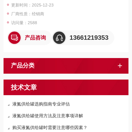
更新时间：2025-12-23
技术创新解决了传统运输方式泄漏、压力失控等问题，避免了一
些列运输中的危险问题。
厂商性质：经销商
访问量：2588
13661219353
产品咨询
产品分类
技术文章
液氮供给罐选购指南专业评估
液氮供给罐使用方法及注意事项详解
购买液氮供给罐时需要注意哪些因素？