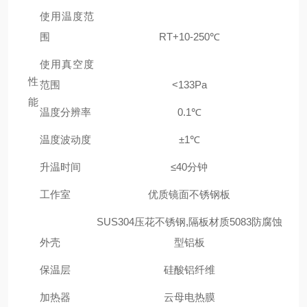
使用温度范
围
RT+10-250℃
使用真空度
性
范围
<133Pa
能
温度分辨率
0.1℃
温度波动度
±1℃
升温时间
≤40分钟
工作室
优质镜面不锈钢板
SUS304压花不锈钢,隔板材质5083防腐蚀
外壳
型铝板
保温层
硅酸铝纤维
加热器
云母电热膜