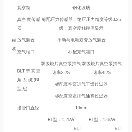
观察窗
钢化玻璃
真空度传感
标配压力传感器：绝压压力精度等级0.25
器
级，真空度触摸屏显示
结
放气装置
手动与电动双套放气装置
构
充气端口
标配充气端口
双级旋片真空泵抽气
双级旋片真空泵抽气
BLT型真空
速率2L/S
速率4L/S
泵系统(BL
标配真空泵进气干燥过滤器
型无)
标配真空泵排气油雾过滤器
接管口直径
10mm
BL型：1.2kW
BL型：1.6kW
BLT
BLT