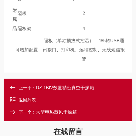
附
隔板
2
属
品
隔板架
4
隔板（单独插拔式控温）、485转USB通
可增加配置
讯接口、打印机、远程控制、无线短信报
警
DZ-1BIV数显精密真空干燥箱
上一个：
返回列表
大型电热鼓风干燥箱
下一个：
在线留言