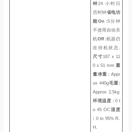
钟
24
小时日
历时钟
省电功
能
On :
5
分钟
不使用自动关
机
Off :
机器仍
在待机状态
.
尺寸
187 x 11
0 x 51 mm
重
量
净重
:
Appr
ox 440g
毛重
:
Approx 2.5kg
环境温度
:
0 t
o 45 OC
湿度
:
0 to 95% R.
H.