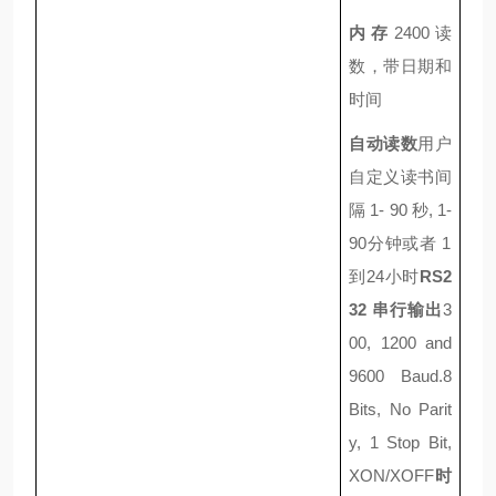
内存
2400
读
数，带日期和
时间
自动读数
用户
自定义读书间
隔
1
-
90
秒
, 1
-
90
分钟或者
1
到
24
小时
RS2
32
串行输出
3
00, 1200 and
9600 Baud.
8
Bits, No Parit
y, 1 Stop Bit,
XON/XOFF
时