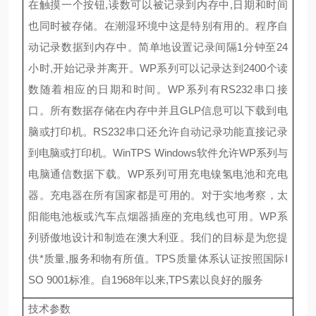
在触摸一个按钮
,
读数
可以被记录到内存中
,
日期和时间
也同时被存储
。在潮湿环境中这是特别有用
的
。程序
自
动记录
数据到内存中。简单地设置记录间隔
1
分钟至
24
小时
,
开始记录
并离开
。
WP
系列可以
记录达到
2400
个读
数
随着相应的
日期和时间。
WP
系列
有
RS232
串口接
口。所有数据存储在内存
中并且
GLP
信息可以下载到电
脑或打印机。
RS232
串口还允许
自动记录功能
直接记录
到电脑或打印机。
WinTPS Windows
软件允许
WP
系列与
电脑
通信数据下载。
WP
系列可
用
充电镍氢电池和充电
器。充电器
在
所有国家都是可用的。
对于
实地考察
，
太
阳能电池板或汽车点烟器插座
的充电线
也可用。
WP
系
列骄傲地设计和制造在澳大利亚。我们的目标是为您提
供*质量
,
服务和物有所值。
TPS
质量体系认证按照国际
I
SO 9001
标准。自
1968
年以来
,TPS
素以良好的服务
技术参数