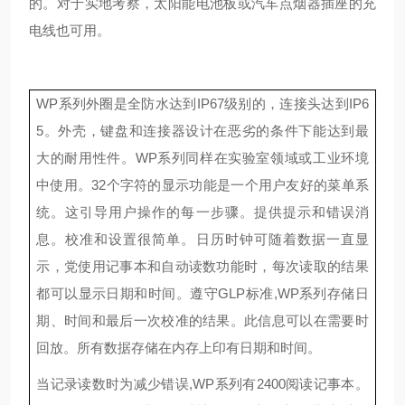
的。
对于
实地考察
，
太阳能电池板或汽车点烟器插座
的充
电线
也可用。
WP
系列外圈是全防水达到
IP67
级别的，连接头达到
IP6
5
。外壳，键盘和连接器设计在恶劣的条件下能达到最
大的耐用性件。
WP
系列同样在实验室领域或工业环境
中使用。
32
个字符的显示功能
是
一个用户友好的菜单系
统。这引导用户操作的每一
步骤
。提供提示和错误消
息。校准和设置
很简单。
日历时钟可
随着数据一直显
示，党使用记事本和自动读数功能时，每次读取的结果
都可以显示日期和时间。
遵守
GLP
标准
,WP
系列存储日
期、时间和最后一次校准的结果。此信息可以在需要时
回放
。所有数据存储在内存上印
有
日期和时间。
当记录读数
时
为
减少错误
,WP
系列有
2400
阅读记事本。