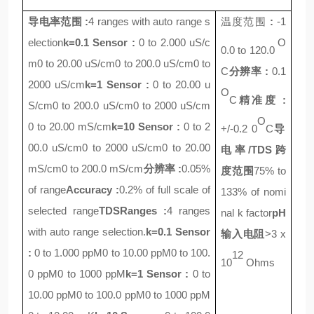
导电率
范围
:
4 ranges with auto range s
温度
范围
:
-1
election
k=0.1 Sensor :
0 to 2.000 uS/c
O
0.0 to 120.0
m
0 to 20.00 uS/cm
0 to 200.0 uS/cm
0 to
C
分辨率
:
0.1
2000 uS/cm
k=1 Sensor :
0 to 20.00 u
O
C
精准度
:
S/cm
0 to 200.0 uS/cm
0 to 2000 uS/cm
O
0 to 20.00 mS/cm
k=10 Sensor :
0 to 2
+/-0.2 0
C
导
00.0 uS/cm
0 to 2000 uS/cm
0 to 20.00
电率
/TDS
跨
mS/cm
0 to 200.0 mS/cm
分辨率
:
0.05%
度范围
75% to
of range
Accuracy :
0.2% of full scale of
133% of nomi
selected range
TDS
Ranges :
4 ranges
nal k factor
pH
with auto range selection.
k=0.1 Sensor
输入电阻
>3 x
:
0 to 1.000 ppM
0 to 10.00 ppM
0 to 100.
12
10
Ohms
0 ppM
0 to 1000 ppM
k=1 Sensor :
0 to
10.00 ppM
0 to 100.0 ppM
0 to 1000 ppM