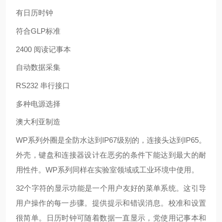
有日历时钟
符合
GLP
标准
2400
阅读记事本
自动数据采集
RS232
串行接口
多种电源选择
澳大利亚制造
WP
系列外圈是全防水达到
IP67
级别的，连接头达到
IP65
。
外壳，键盘和连接器设计在恶劣的条件下能达到最大的耐
用性件。
WP
系列同样在实验室领域或工业环境中使用。
32
个字符的显示功能
是
一个用户友好的菜单系统。这引导
用户操作的每一
步骤
。提供提示和错误消息。校准和设置
很简单。
日历时钟可
随着数据一直显示，党使用记事本和