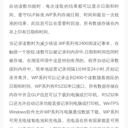
自动读数功能时，每次读取的结果都可以显示日期和时
间。
遵守
GLP
标准
,WP
系列存储日期、时间和最后一次校
准的结果。此信息可以在需要时
回放
。所有数据存储在内
存上印
有
日期和时间。
当记录读数
时
为
减少错误
,WP
系列有
2400
阅读记事本。在
触摸一个按钮
,
读数
可以被记录到内存中
,
日期和时间
也同时
被存储
。在潮湿环境中这是特别有用
的
。程序
自动记录
数
据到内存中。简单地设置记录间隔
1
分钟至
24
小时
,
开始记
录
并离开
。
WP
系列可以
记录达到
2400
个读数
随着相应的
日期和时间。
WP
系列
有
RS232
串口接口。所有数据存储在
内存
中并且
GLP
信息可以下载到电脑或打印机。
RS232
串
口还允许
自动记录功能
直接记录到电脑或打印机。
WinTPS
Windows
软件允许
WP
系列与
电脑
通信数据下载。
WP
系列
可
用
充电镍氢电池和充电器。充电器
在
所有国家都是可用