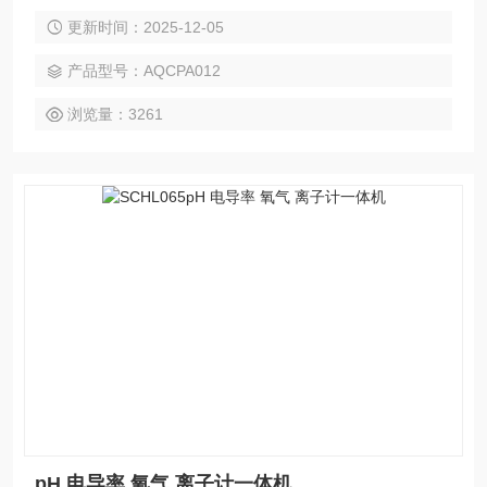
据。 简单易用的界面意味着可以轻松快速地进行测试。 折叠
更新时间：2025-12-05
式支架方便免提使用 Aqua 系列在澳大利亚设计和制造，用于
从矿山到肉类测试、议会到建筑和水处理到酿酒。
产品型号：AQCPA012
浏览量：3261
pH 电导率 氧气 离子计一体机