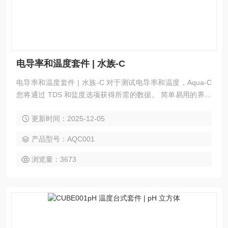
电导率和温度套件 | 水族-C
电导率和温度套件 | 水族-C 对于测试电导率和温度，Aqua-C
您将通过 TDS 和盐度选项获得所需的数据。 简单易用的界面
意味着可以轻松快速地进行测试。 折叠式支架方便免提使用 A
更新时间：2025-12-05
qua 系列在澳大利亚设计和制造，用于从矿山到肉类测试、议
会到建筑和水处理到酿酒。
产品型号：AQC001
浏览量：3673