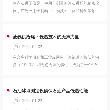
可以推算出溶液的渗透压或溶质的浓度。该仪器通
冰点渗透压仪是一种用于测量溶液渗透压的精密仪
常由样品室、冷却系统、温度传感器和控制单元等
器，广泛应用于制药、生物技术、食品科学等领
部分组成。在操作过程中，样品被置于样品室中，
域。它基于溶质降低溶剂冰点的原理，通过测定溶
经过适当的冷却后开始结冰。随后，仪器通过...
液的冰点来计算渗透压。为了确保测量结果的准确
性和重复性，操作者在使用渗透压仪时必须遵循一
液氮供给罐：低温技术的无声力量
系列注意事项。首先，渗透压仪的使用环境应保持
2024-02-02
恒定。环境温度的波动会影响仪器的热平衡，从而
影响测量结果。因此，建议在恒温实验室中进行操
在众多科学研究和工业应用中，液氮以其极低的沸
作，并避免在仪器周围有剧烈的温度变化。其次，
点（-196°C）和无色无味的特性，成为了一个*冷却
样品的处理和准备是关键。在测量前，样品应通过
媒介。液氮供给罐，作为存储和输送这种超低温液
离心或过滤来去除可能干扰测量的大分子或颗粒...
体的专用设备，它不仅保持了液氮的低温状态，也
确保了使用过程的安全性和便捷性。从生物样本的
石油冰点测定仪确保石油产品低温性能
长期保存到金属部件的深冷处理，再到科学实验中
2024-01-22
的快速冷冻技术，液氮罐的应用广泛，是现代低温
技术中的一部分。液氮罐的设计考虑了多种因素以