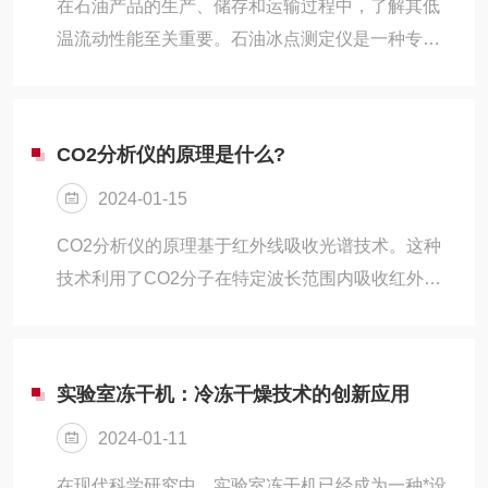
在石油产品的生产、储存和运输过程中，了解其低
适应不同的使用场景。它通常由双层壁不锈钢制
温流动性能至关重要。石油冰点测定仪是一种专门
成，中间夹层含有绝热材料甚至真空层，以减少热
用于测量石油产品冰点的实验室设备，它能够为石
量传递。罐体上部通常有一个或多个阀...
油产品的质量控制和安全管理提供关键数据。通过
准确测定石油产品的冰点，可以预防油品在低温条
CO2分析仪的原理是什么?
件下的结晶和凝固，确保石油产品在各种环境条件
2024-01-15
下的性能稳定。冰点测定仪的工作原理基于冷却曲
线法。该方法通过缓慢降低样品的温度，同时监测
CO2分析仪的原理基于红外线吸收光谱技术。这种
其电阻或温度的变化，从而确定石油产品的冰点。
技术利用了CO2分子在特定波长范围内吸收红外线
当样品开始结晶时，其电阻会突然增加或温度变化
辐射的特性。当红外线通过待测气体时，CO2分子
率会减小，这个转折点即为冰点。通过记录这...
会选择性地吸收与其振动和转动能级相匹配的波长
的红外线，导致光强的减弱。通过测量吸收前后光
实验室冻干机：冷冻干燥技术的创新应用
强的变化，可以推算出气体中CO2的浓度。在CO2
2024-01-11
分析仪中，通常内置一个光源，发射出特定波长的
红外光。该光通过测量室，其中含有待测气体，然
在现代科学研究中，实验室冻干机已经成为一种*设