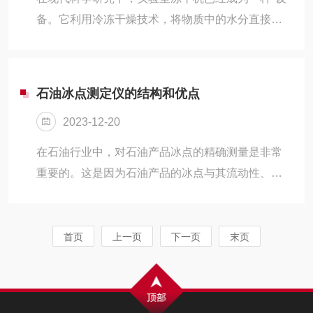
后照射到光电检测器上。由于气体中的CO2分子吸
备。它利用冷冻干燥技术，将物质中的水分直接从
收了部分红外光能量，导致光强减弱。通过比较入
固态转化为气态，从而实现物质的脱水干燥。这种
射光强与透射光强，可以计算出...
技术在生物科学、化学、医药、食品科学等领域有
着广泛的应用。冻干机的工作原理是利用低温和真
石油冰点测定仪的结构和优点
空环境，使物质中的水分直接从固态转化为气态。
2023-12-20
在这个过程中，物质的结构不会发生改变，因此可
以保持原有的化学性质和生物活性。这种技术在生
在石油行业中，对石油产品冰点的精确测量是非常
物科学中有着重要的应用，例如细胞冻干、病毒冻
重要的。这是因为石油产品的冰点与其流动性、燃
干等。在化学领域，冻干机可以将化学反应生成的
烧性以及化学稳定性等关键性质密切相关。因此，
水分离出来，从而提高反应的纯度和效率。...
为了确保石油产品的质量，需要使用专门的设备进
行冰点的测量，这就是我们今天要介绍的石油冰点
首页
上一页
下一页
末页
测定仪。这是一种专门用于测量石油产品冰点的精
密仪器。它的工作原理是利用冷却系统将样品冷却
到一定的温度，然后观察样品的状态变化，从而确