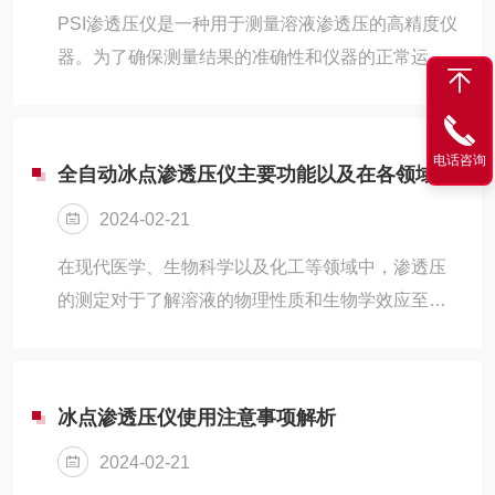
PSI渗透压仪是一种用于测量溶液渗透压的高精度仪
器。为了确保测量结果的准确性和仪器的正常运
行，使用时需要遵循一定的操作规范和安全要求。
下面将详细介绍PSI渗透压仪的使用方法：仪器准
备：在使用前，需要检查PSI渗透压仪是否完好无
电话咨询
全自动冰点渗透压仪主要功能以及在各领域中的应用
损，各部件是否安装正确。同时，需要确保仪器已
2024-02-21
经经过适当的校准和维护，以保证其准确性和稳定
性。样品准备：根据测量要求，准备适量的待测溶
在现代医学、生物科学以及化工等领域中，渗透压
液。注意要确保样品无污染、无气泡，并且符合仪
的测定对于了解溶液的物理性质和生物学效应至关
器要求的测量范围。样品测量：将待测溶液放入PSI
重要。全自动冰点渗透压仪作为一种高精度的测量
渗透压仪的样品室中，注意避免样...
工具，为科研人员和工程师提供了极大的便利。冰
点渗透压仪基于冰点降低原理，即溶液的冰点低于
冰点渗透压仪使用注意事项解析
纯溶剂的冰点。当溶液中的溶质浓度增加时，溶液
2024-02-21
的冰点会进一步降低。通过精确测量溶液的冰点，