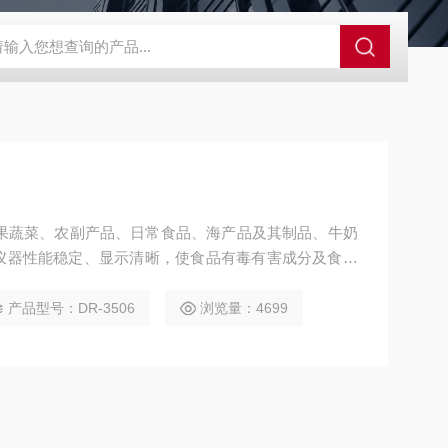
SA酶标仪
法国JRI无线监测系统
5008石油冰点测定仪
RVL
于水果蔬菜、农副产品、日常食品、海产品及其制品、牛奶
仪器性能稳定、显示清晰，使食品有毒有害成分及食品
，适用于食品加工、生产、流通等领域，因此该多功能
测中心、工商执法部门、卫生监督部门、食品加工厂、
产品型号：DR-3506
浏览量：4699
宾馆酒店，同时也被应用在各大高校及科研院所作为科