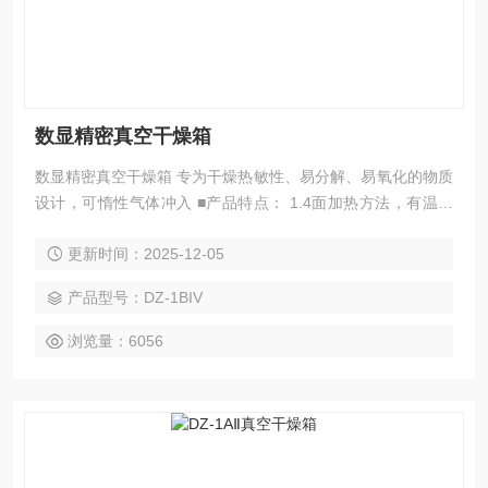
数显精密真空干燥箱
数显精密真空干燥箱 专为干燥热敏性、易分解、易氧化的物质
设计，可惰性气体冲入 ■产品特点： 1.4面加热方法，有温度
传感支架，效率更高。 2.有充气口，一次形成热稳定性硅胶密
更新时间：2025-12-05
封条，具有良好的密封性，双重观察玻璃窗，防爆玻璃更安
全。 3.紧固手柄，方便打开和关闭密封门。 4.LCD控制器，在
产品型号：DZ-1BIV
一个屏幕上显示多个数据，带有PT100传感器的智能PID控制
系统。 5.LCD真空表,精度等级0.5，Mp
浏览量：6056