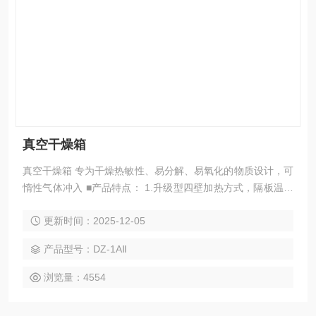
真空干燥箱
真空干燥箱 专为干燥热敏性、易分解、易氧化的物质设计，可
惰性气体冲入 ■产品特点： 1.升级型四壁加热方式，隔板温度
传导速度快，提高实验效率。 2.标配充气端口，采用整体成型
更新时间：2025-12-05
耐高温硅胶密封条，密封性好。 3.自适应防爆玻璃内门，外层
观察窗为树脂保护板，产品安全性好。 4.采用新型紧固型把
产品型号：DZ-1AⅡ
手，开关门方便。
浏览量：4554