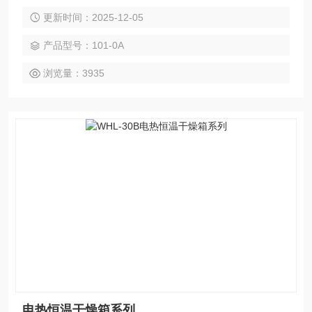
制风机散热进气结构，工作温度＜50℃，风机长时长寿运行。
更新时间：2025-12-05
3.202系列：经典的自然对流干燥方式。 4.新型防烫手把手。
产品型号：101-0A
浏览量：3935
电热恒温干燥箱系列