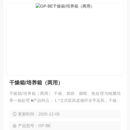
干燥箱/培养箱（两用）
干燥箱/培养箱（两用） 干燥、烘焙、熔蜡、热处理与细菌培
养一箱处理 ■产品特点： 1.*立式双风道循环水平送风，干燥效
率高，工作室内温度分布均匀。 2.数码管显示微电脑智能PID
更新时间：2025-12-05
控温仪。 3.标配风机开关、耐高温鼓风电机、干燥培养转换开
关。 4.采用新型防烫手把手。 ■GP-BE系列另具备特点： 1.控
产品型号：GP-BE
温仪彩色液晶屏显示、设定值、测量值、定时同时